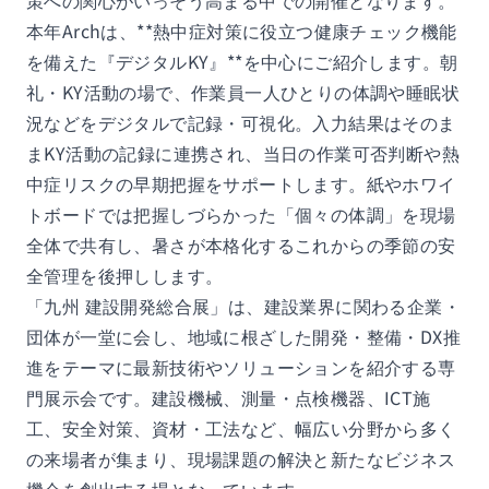
策への関心がいっそう高まる中での開催となります。
本年Archは、**熱中症対策に役立つ健康チェック機能
を備えた『デジタルKY』**を中心にご紹介します。朝
礼・KY活動の場で、作業員一人ひとりの体調や睡眠状
況などをデジタルで記録・可視化。入力結果はそのま
まKY活動の記録に連携され、当日の作業可否判断や熱
中症リスクの早期把握をサポートします。紙やホワイ
トボードでは把握しづらかった「個々の体調」を現場
全体で共有し、暑さが本格化するこれからの季節の安
全管理を後押しします。
「九州 建設開発総合展」は、建設業界に関わる企業・
団体が一堂に会し、地域に根ざした開発・整備・DX推
進をテーマに最新技術やソリューションを紹介する専
門展示会です。建設機械、測量・点検機器、ICT施
工、安全対策、資材・工法など、幅広い分野から多く
の来場者が集まり、現場課題の解決と新たなビジネス