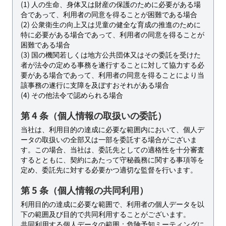
(1) 人の生命、身体又は財産の保護のために必要がある場
合であって、利用者の同意を得ることが困難である場合
(2) 公衆衛生の向上又は児童の健全な育成の推進のために
特に必要がある場合であって、利用者の同意を得ることが
困難である場合
(3) 国の機関若しくは地方公共団体又はその委託を受けた
者が法令の定める事務を遂行することに対して協力する必
要がある場合であって、利用者の同意を得ることにより当
該事務の遂行に支障を及ぼすおそれがある場合
(4) その他法令で認められる場合
第 4 条（個人情報の取扱いの委託）
当社は、利用目的の達成に必要な範囲内において、個人デ
ータの取扱いの全部又は一部を委託する場合がございま
す。この場合、当社は、委託先としての適格性を十分審査
するとともに、契約にあたって守秘義務に関する事項等を
定め、委託先に対する必要かつ適切な監督を行います。
第 5 条（個人情報の共同利用）
利用目的の達成に必要な範囲で、利用者の個人データを以
下の範囲及び目的で共同利用することがございます。
共同利用する個人データの範囲：危険予知ミーティングに