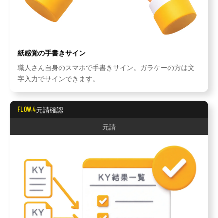
紙感覚の手書きサイン
職人さん自身のスマホで手書きサイン。ガラケーの方は文
字入力でサインできます。
元請確認
FLOW.4
元請