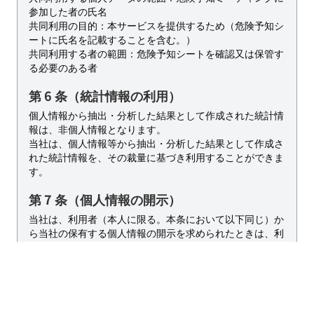
参加した者の氏名
共同利用の目的：本サービスを提供するため（危険予知シ
ートに氏名を記載することを含む。）
共同利用する者の範囲：危険予知シートを確認又は保管す
る必要のある者
第 6 条（統計情報の利用）
個人情報から抽出・分析した結果として作成された統計情
報は、非個人情報となります。
当社は、個人情報等から抽出・分析した結果として作成さ
れた統計情報を、その裁量に基づき利用することができま
す。
第 7 条（個人情報の開示）
当社は、利用者（本人に限る。本条において以下同じ）か
ら当社の保有する個人情報の開示を求められたときは、利
用者に対し、遅滞なくこれを開示します。但し、開示する
ことにより次のいずれかに該当する場合は、その全部又は
一部を開示しないこともあり、開示しない決定をした場合
には、その旨を遅滞なく通知します。
(1) 利用者又は第三者の生命、身体、財産その他の権利利