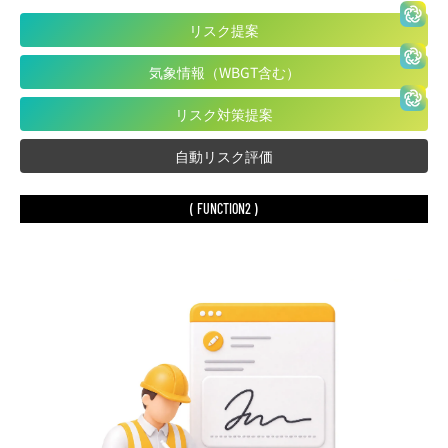
リスク提案
気象情報（WBGT含む）
リスク対策提案
自動リスク評価
( FUNCTION2 )