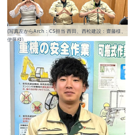
(写真左からArch：CS担当 西田、西松建設：齋藤様、
伊藤様)