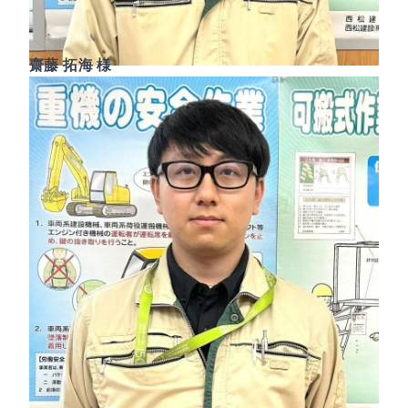
齋藤 拓海 様