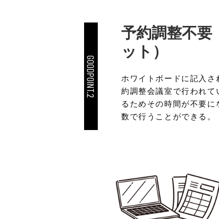
予約調整不要
ット）
GOODPOINT.2
ホワイトボードに記入さ
約調整会議室で行われて
るためその時間が不要に
数で行うことができる。