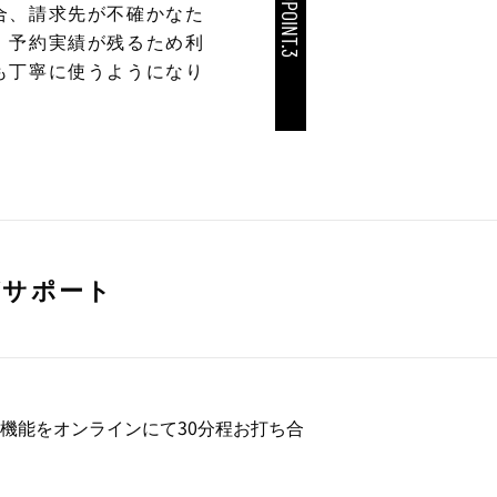
GOODPOINT.3
合、請求先が不確かなた
、予約実績が残るため利
も丁寧に使うようになり
がサポート
機能をオンラインにて30分程お打ち合