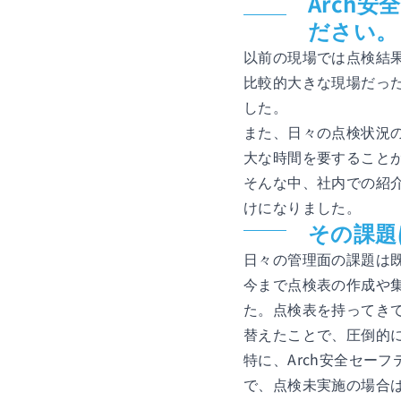
Arch
ださい。
以前の現場では点検結
比較的大きな現場だっ
した。
また、日々の点検状況
大な時間を要すること
そんな中、社内での紹介
けになりました。
その課題
日々の管理面の課題は
今まで点検表の作成や集
た。点検表を持ってき
替えたことで、圧倒的
特に、Arch安全セー
で、点検未実施の場合