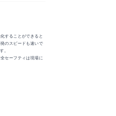
強化することができると
開発のスピードも速いで
す。
安全セーフティは現場に