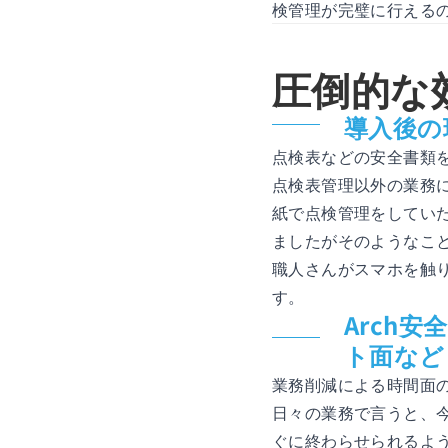
検管理が完璧に行える
圧倒的な
導入後の
点検表などの安全書類を
点検表管理以外の業務
紙で点検管理をしてい
ましたがそのようなこ
職人さんがスマホを触
す。
Arch
ト面など
業務削減による時間面
日々の業務で言うと、
ぐに終わらせられるよう