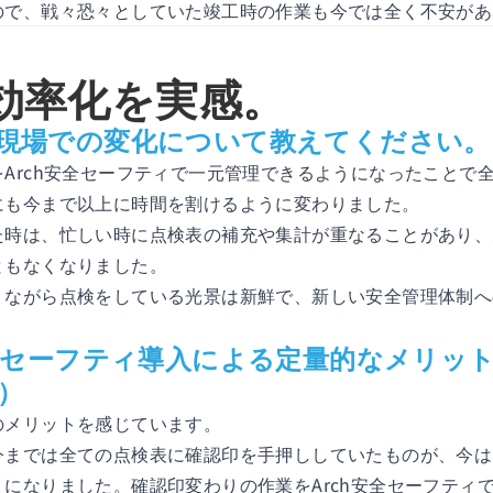
ので、戦々恐々としていた竣工時の作業も今では全く不安があ
効率化を実感。
現場での変化について教えてください。
Arch安全セーフティで一元管理できるようになったことで
にも今まで以上に時間を割けるように変わりました。
た時は、忙しい時に点検表の補充や集計が重なることがあり、
ともなくなりました。
りながら点検をしている光景は新鮮で、新しい安全管理体制へ
安全セーフティ導入による定量的なメリッ
）
のメリットを感じています。
今までは全ての点検表に確認印を手押ししていたものが、今は
になりました。確認印変わりの作業をArch安全セーフティ