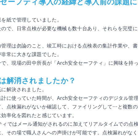
安全セーフティ導入の経緯と導入前の課題
果を紙で管理していました。
たので、日常点検が必要な機械も数十台あり、それらを完璧に
の管理は勿論のこと、竣工時における点検表の集計作業や、書
が非常に大きな課題でした。
で、現場の田中所長が「Arch安全セーフティ」に興味を持
は解消されましたか？
既に解決されました。
計に使っていた時間が、Arch安全セーフティのデジタル管
て、点検漏れがないか確認して、ファイリングして…と複数の
に効率化を図れたと感じています。
フティではメール通知がされるのに加えてリアルタイムでの点
は、その場で職人さんへの声掛けが可能です。点検漏れがなく