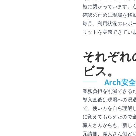
短に繋がっています。
確認のために現場を移
毎月、利用状況のレポ
リットを実感できてい
それぞれ
ビス。
Arch
業務負担を削減できる
導入直後は現場への浸
で、使い方を自ら理解
に覚えてもらえたので
職人さんからも、新し
元請側、職人さん側ど