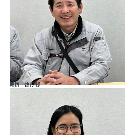
堀切 啓行 様