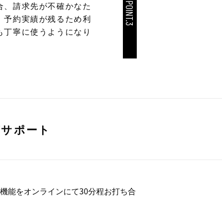
GOODPOINT.3
合、請求先が不確かなた
、予約実績が残るため利
も丁寧に使うようになり
がサポート
機能をオンラインにて30分程お打ち合