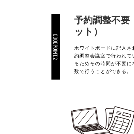
予約調整不要
ット）
GOODPOINT.2
ホワイトボードに記入さ
約調整会議室で行われて
るためその時間が不要に
数で行うことができる。