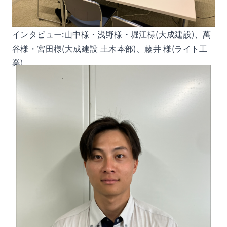
インタビュー:山中様・浅野様・堀江様(大成建設)、萬
谷様・宮田様(大成建設 土木本部)、藤井 様(ライト工
業)