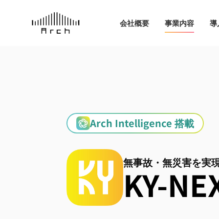
会社概要
事業内容
導
Arch Intelligence 搭載
無事故・無災害を実
KY-NE