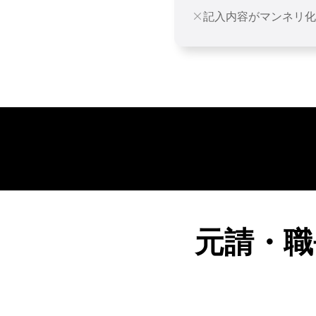
記入内容がマンネリ化
元請・職