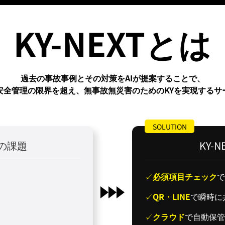
KY-NEXTとは
過去の事故事例とその対策をAIが提案することで、
安全管理の限界を超え、無事故無災害のためのKYを実現するサ
SOLUTION
Yの課題
KY-
必須項目チェック
で
QR・LINE
で瞬時に
クラウド
で自動保管