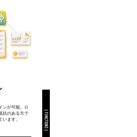
ン
インが可能。ロ
( FUNCTION3 )
抵抗のある方で
ています。