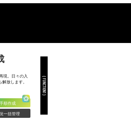
成
で再現。日々の入
( FUNCTION1 )
ら解放します。
手順作成
況一括管理