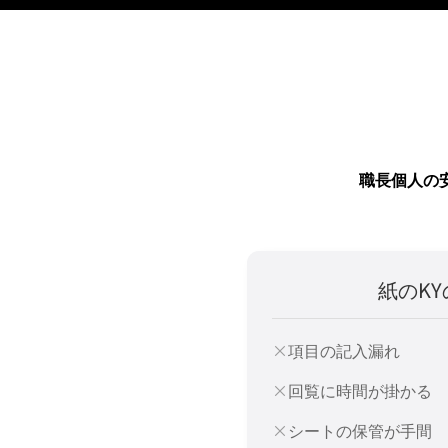
職長個人の
紙のK
項目の記入漏れ
回覧に時間が掛かる
シートの保管が手間