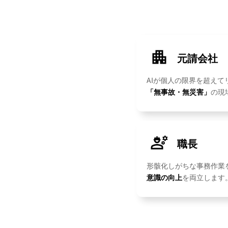
元請会社
AIが個人の限界を超えて
「無事故・無災害」
の現
職長
形骸化しがちな事務作業を
意識の向上
を両立します