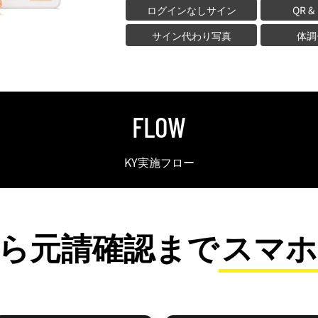
ログインなしサイン
QR &
サイン代わり写真
体調
FLOW
KY実施フロー
ら元請確認まで
スマホ