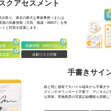
 リスクアセスメント
が読み取り、過去の膨大な事故事例（または
現場の気象情報（天気・風速・WBGT）を考
ントと対策を提案します。
提案
気象情報（WBGT含む）
策提案
自動リスク評価
手書きサイ
紙と同じ感覚でモバイル端末から手書きサ
グインやダウンロード不要で、デジタルに
も簡単。実施風景の写真記録機能も搭載し