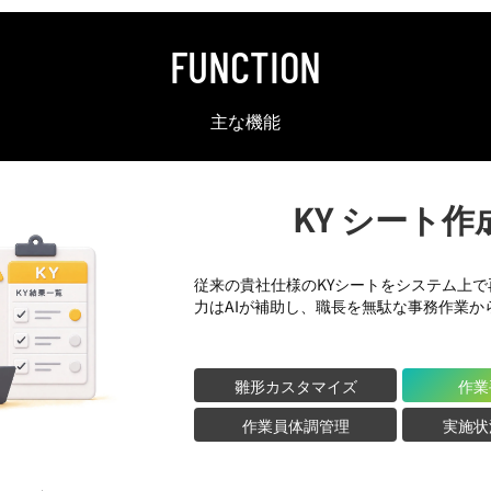
FUNCTION
主な機能
KY シート作
従来の貴社仕様のKYシートをシステム上
力はAIが補助し、職長を無駄な事務作業か
雛形カスタマイズ
作業
作業員体調管理
実施状