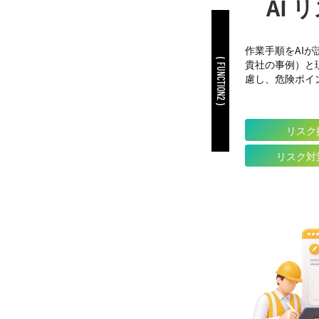
AI
作業手順をAI
( FUNCTION2 )
貴社の事例）と
慮し、危険ポイ
リスク
リスク対