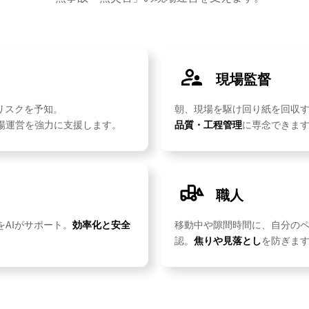
現場監督
リスクを予知。
朝、現場を駆け回り紙を回収
場運営を強力に支援します。
品質・工程管理
に専念できま
職人
AIがサポート。
効率化と安全
移動中や隙間時間に、自分のペ
。
認。
焦りや見落とし
を防ぎま